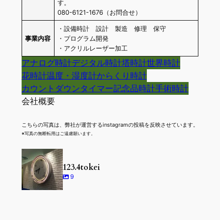
す。
080-6121-1676（お問合せ）
・設備時計 設計 製造 修理 保守
事業内容
・プログラム開発
・アクリルレーザー加工
アナログ時計
デジタル時計
塔時計
世界時計
花時計
温度・湿度計
からくり時計
カウントダウンタイマー
記念品時計
手術時計
会社概要
こちらの写真は、弊社が運営するinstagramの投稿を反映させています。
※写真の無断転用はご遠慮願います。
123.4tokei
9
#和泉電子